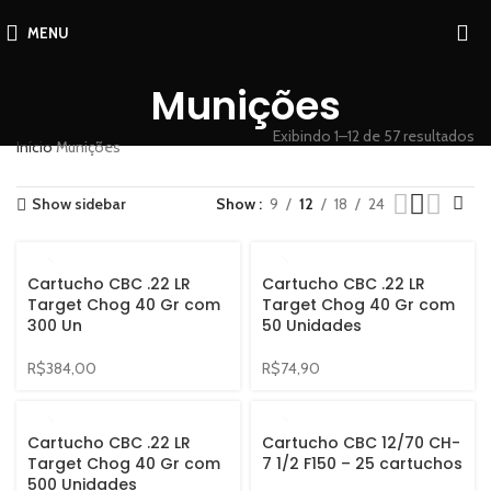
MENU
Munições
Exibindo 1–12 de 57 resultados
Início
Munições
Show sidebar
Show
9
12
18
24
Cartucho CBC .22 LR
Cartucho CBC .22 LR
Target Chog 40 Gr com
Target Chog 40 Gr com
300 Un
50 Unidades
R$
384,00
R$
74,90
Cartucho CBC .22 LR
Cartucho CBC 12/70 CH-
Target Chog 40 Gr com
7 1/2 F150 – 25 cartuchos
500 Unidades