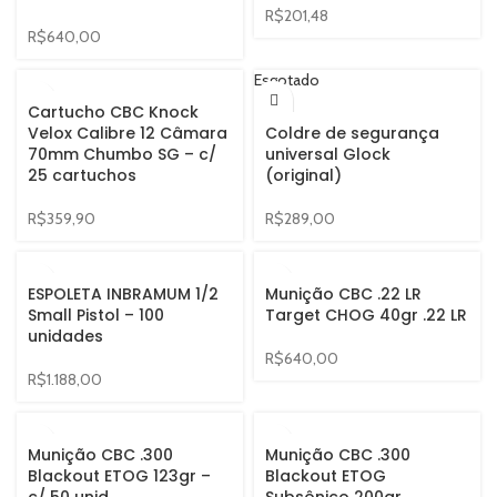
R$
201,48
R$
640,00
Esgotado
Cartucho CBC Knock
Velox Calibre 12 Câmara
Coldre de segurança
70mm Chumbo SG – c/
universal Glock
25 cartuchos
(original)
R$
359,90
R$
289,00
ESPOLETA INBRAMUM 1/2
Munição CBC .22 LR
Small Pistol – 100
Target CHOG 40gr .22 LR
unidades
R$
640,00
R$
1.188,00
Munição CBC .300
Munição CBC .300
Blackout ETOG 123gr –
Blackout ETOG