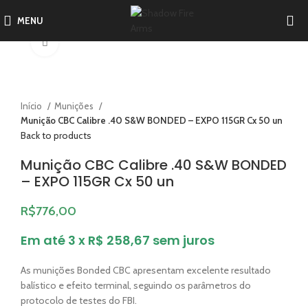
MENU
Click to enlarge
Início
Munições
Munição CBC Calibre .40 S&W BONDED – EXPO 115GR Cx 50 un
Back to products
Munição CBC Calibre .40 S&W BONDED
– EXPO 115GR Cx 50 un
R$
776,00
Em até 3 x R$ 258,67 sem juros
As munições Bonded CBC apresentam excelente resultado
balístico e efeito terminal, seguindo os parâmetros do
protocolo de testes do FBI.