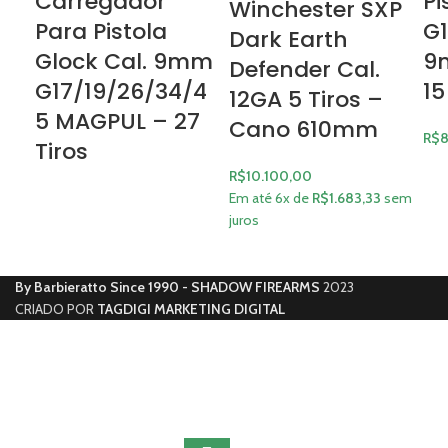
Carregador
Pi
Winchester SXP
Para Pistola
G1
Dark Earth
Glock Cal. 9mm
9
Defender Cal.
G17/19/26/34/4
15
12GA 5 Tiros –
5 MAGPUL – 27
Cano 610mm
R$
8
Tiros
R$
10.100,00
Em até 6x de
R$
1.683,33
sem
juros
By Barbieratto Since 1990 - SHADOW FIREARMS
2023
CRIADO POR
TAGDIGI MARKETING DIGITAL
Categoria